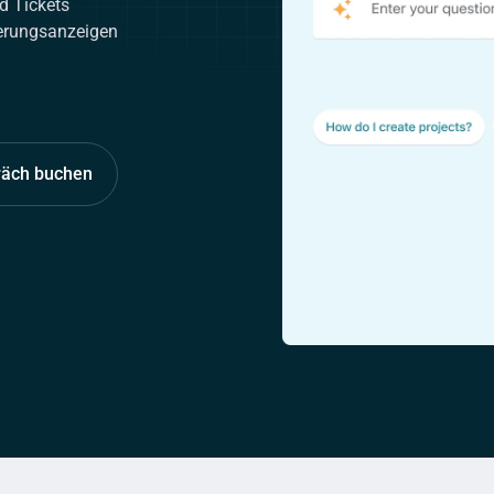
d Tickets
derungsanzeigen
räch buchen