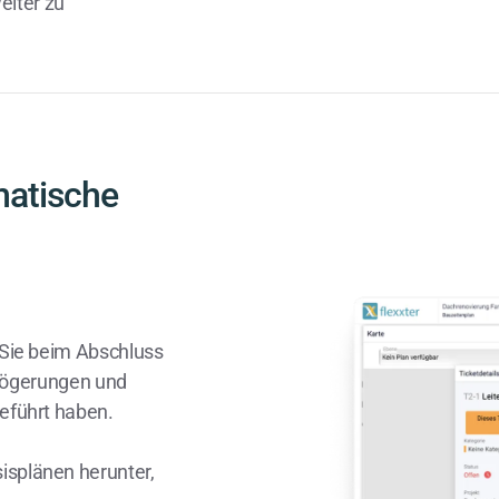
eiter zu
matische
 Sie beim Abschluss
rzögerungen und
eführt haben.
splänen herunter,