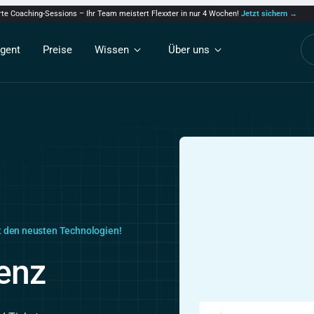
erte Coaching-Sessions – Ihr Team meistert Flexxter in nur 4 Wochen!
Jetzt sichern →
Agent
Preise
Wissen
Über uns
it den neusten Technologien!
genz