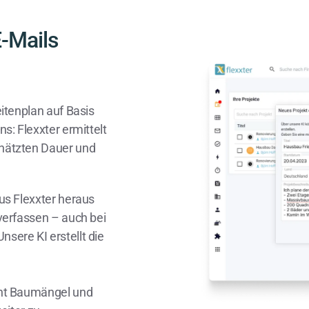
E-Mails
eitenplan auf Basis
s: Flexxter ermittelt
chätzten Dauer und
us Flexxter heraus
verfassen – auch bei
sere KI erstellt die
nnt Baumängel und