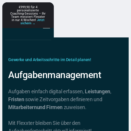
€999,90 für 4
personalisierte
Coaching-Sessions – Ihr
Team meistert Flexxter
in nur 4 Wochen!
Jetzt
sichern →
Gewerke und Arbeitsschritte im Detail planen!
Aufgabenmanagement
Aufgaben einfach digital erfassen,
Leistungen
,
Fristen
sowie Zeitvorgaben definieren und
Mitarbeiternund Firmen
zuweisen.
Mit Flexxter bleiben Sie über den
Aufgabenfortschritt aktuell informiert!