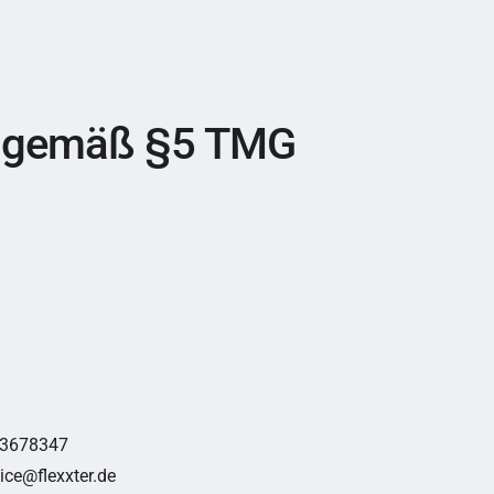
 gemäß §5 TMG
93678347
ce@flexxter.de