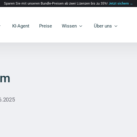
Sparen Sie mit unseren Bundle-Preisen ab zwei Lizenzen bis zu 35%!
Jetzt sichern →
KI-Agent
Preise
Wissen
Über uns
um
06.2025