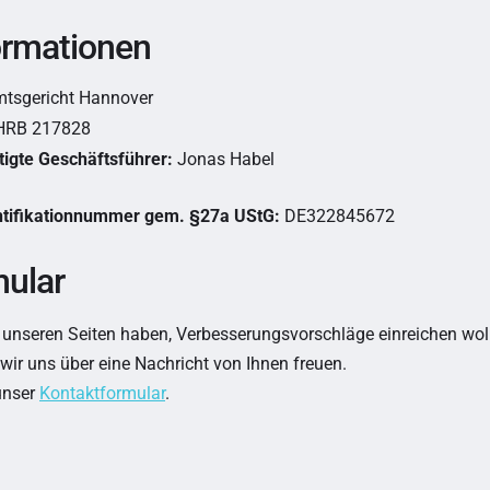
ormationen
tsgericht Hannover
RB 217828
igte Geschäftsführer:
Jonas Habel
tifikationnummer gem. §27a UStG:
DE322845672
mular
 unseren Seiten haben, Verbesserungsvorschläge einreichen woll
ir uns über eine Nachricht von Ihnen freuen.
unser
Kontaktformular
.