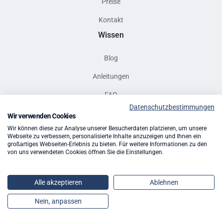
Preise
Kontakt
Wissen
Blog
Anleitungen
FAQ
Datenschutzbestimmungen
Hilfevideos
Wir verwenden Cookies
Wir können diese zur Analyse unserer Besucherdaten platzieren, um unsere
Webseite zu verbessern, personalisierte Inhalte anzuzeigen und Ihnen ein
großartiges Webseiten-Erlebnis zu bieten. Für weitere Informationen zu den
von uns verwendeten Cookies öffnen Sie die Einstellungen.
Alle akzeptieren
Ablehnen
Flexxter GmbH - ©
2026
. Alle Rechte vorbehalten. Website erstellt
Nein, anpassen
von
marketer UX
.